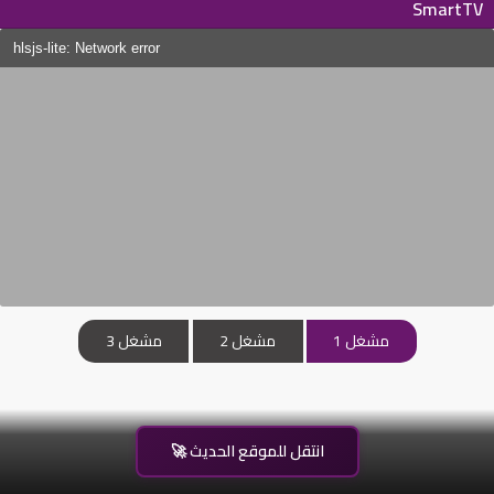
SmartTV
hlsjs-lite: Network error
مشغل 1
مشغل 2
مشغل 3
🚀 انتقل للموقع الحديث